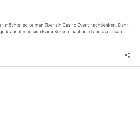
en möchte, sollte man über ein Casino Event nachdenken. Denn
ngs braucht man sich keine Sorgen machen, da an den Tisch