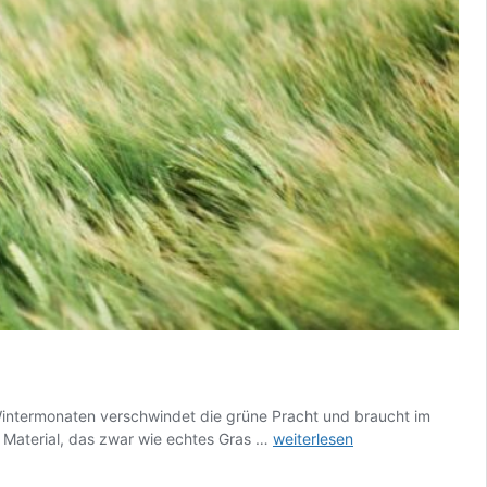
n Wintermonaten verschwindet die grüne Pracht und braucht im
Ihre
e Material, das zwar wie echtes Gras …
weiterlesen
Kunstrasen
Terrasse