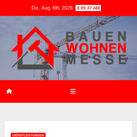
Zum
Do.. Aug. 6th, 2026
3:05:49 AM
Inhalt
springen
DIENSTLEISTUNGEN