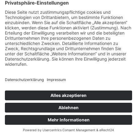
Funktionalität dieser Website eingeschränkt sein.
Welche Cookies und Dienste auf dieser Website
eingesetzt werden, können Sie dieser
Datenschutzerklärung entnehmen.
Einwilligung mit Usercentrics
Diese Website nutzt die Consent-Technologie von
Usercentrics, um Ihre Einwilligung zur Speicherung
bestimmter Cookies auf Ihrem Endgerät oder zum
Einsatz bestimmter Technologien einzuholen und
diese datenschutzkonform zu dokumentieren.
Anbieter dieser Technologie ist die Usercentrics
GmbH, Sendlinger Straße 7, 80331 München,
Website:
https://usercentrics.com/de/
(im Folgenden