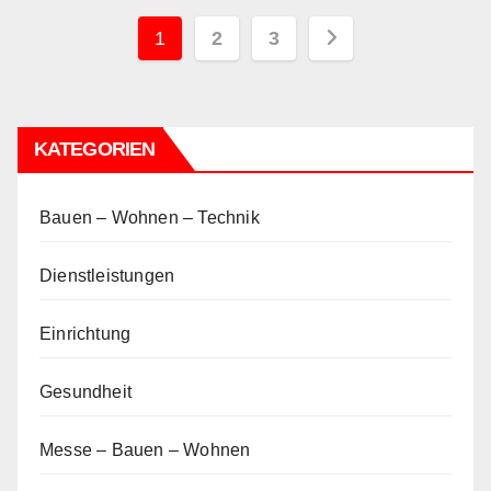
Seitennummerierung
1
2
3
der
Beiträge
KATEGORIEN
Bauen – Wohnen – Technik
Dienstleistungen
Einrichtung
Gesundheit
Messe – Bauen – Wohnen