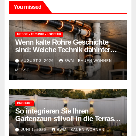
You missed
MESSE - TECHNIK - LOGISTIK
Wenn kalte Rohre Geschichte
sind: Welche Technik dahinter
steckt und wie sie Ihr Zuhause
AUGUST 3, 2026
BWM - BAUEN WOHNEN
schützt
MESSE
PRODUKT
So integrieren Sie Ihren
Gartenzaun stilvoll in die Terrasse
– mehr Komfort, weniger
JUNI 1, 2026
BWM - BAUEN WOHNEN
Aufwand