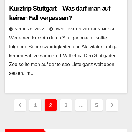
Kurztrip Stuttgart – Was darf man auf
keinen Fall verpassen?
APRIL 28, 2022
BWM - BAUEN WOHNEN MESSE
Wer einen Kurztrip durch Stuttgart macht, sollte
folgende Sehenswürdigkeiten und Aktivitäten auf gar
keinen Fall versäumen. 1.Wilhelma Den Stuttgarter
Zoo sollte man auf der to-see-Liste ganz weit oben
setzen. Im…
Seitennummerierung
1
2
3
…
5
der
Beiträge