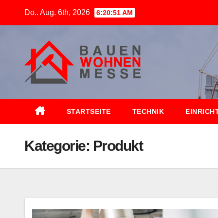
Zum
Do.. Aug. 6th, 2026
6:20:52 AM
Inhalt
springen
STARTSEITE
TECHNIK
EINRICH
Kategorie:
Produkt