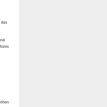
e das
und
 Büros
höhen