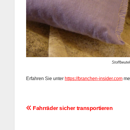
Stoffbeute
Erfahren Sie unter
https://branchen-insider.com
meh
Beitragsnavigation
Fahrräder sicher transportieren