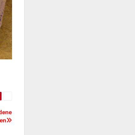
edene
ten