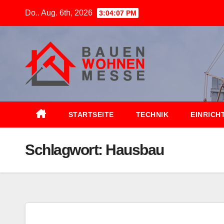
Zum
Do.. Aug. 6th, 2026
3:04:08 PM
Inhalt
springen
STARTSEITE
TECHNIK
EINRICH
Schlagwort:
Hausbau