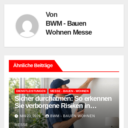
Von
BWM - Bauen
Wohnen Messe
Ähnliche Beiträge
DIENSTLEISTUNGEN
MESSE - BAUEN - WOHNEN
Sicher durchatmen: So erkennen
Sie verborgene Risiken in
Wohnraumlüftungen
MAI 23, 2026
BWM - BAUEN WOHNEN
MESSE