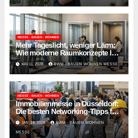
MESSE - BAUEN - WOHNEN
Mehr Tageslicht, weniger Lärm:
Wie moderne Raumkonzepte Ihr
Büro revolutionieren
MAI 11, 2026
BWM - BAUEN WOHNEN MESSE
MESSE - BAUEN - WOHNEN
Immobilienmesse in Düsseldorf:
Die besten Networking-Tipps für
Eigentümer und Baufirmen
JAN. 19, 2026
BWM - BAUEN WOHNEN
MESSE