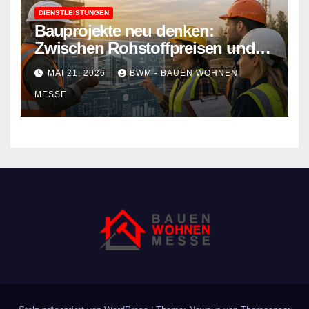
DIENSTLEISTUNGEN
Bauprojekte neu denken:
Zwischen Rohstoffpreisen und
rechtlichen Hürden den Überblick
MAI 21, 2026
BWM - BAUEN WOHNEN
behalten
MESSE