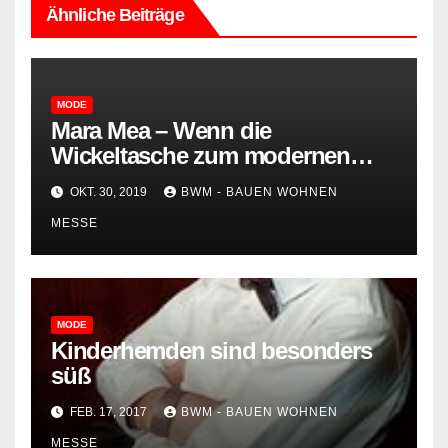
Ähnliche Beiträge
MODE
Mara Mea – Wenn die
Wickeltasche zum modernen
Accessoire wird
OKT. 30, 2019
BWM - BAUEN WOHNEN
MESSE
MODE
Kinderhemden sind besonders
süß
FEB. 17, 2017
BWM - BAUEN WOHNEN
MESSE