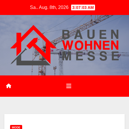
Zum
Sa.. Aug. 8th, 2026
3:07:04 AM
Inhalt
springen
MODE