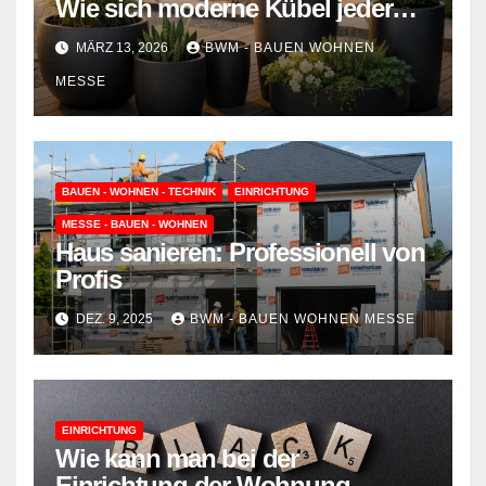
Wie sich moderne Kübel jeder
Witterung stellen
MÄRZ 13, 2026
BWM - BAUEN WOHNEN
MESSE
BAUEN - WOHNEN - TECHNIK
EINRICHTUNG
MESSE - BAUEN - WOHNEN
Haus sanieren: Professionell von
Profis
DEZ. 9, 2025
BWM - BAUEN WOHNEN MESSE
EINRICHTUNG
Wie kann man bei der
Einrichtung der Wohnung