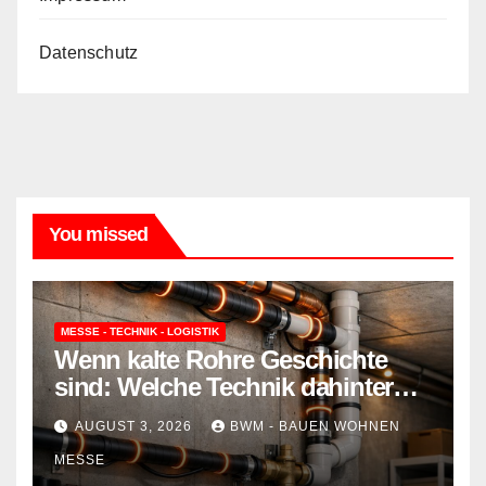
Datenschutz
You missed
MESSE - TECHNIK - LOGISTIK
Wenn kalte Rohre Geschichte
sind: Welche Technik dahinter
steckt und wie sie Ihr Zuhause
AUGUST 3, 2026
BWM - BAUEN WOHNEN
schützt
MESSE