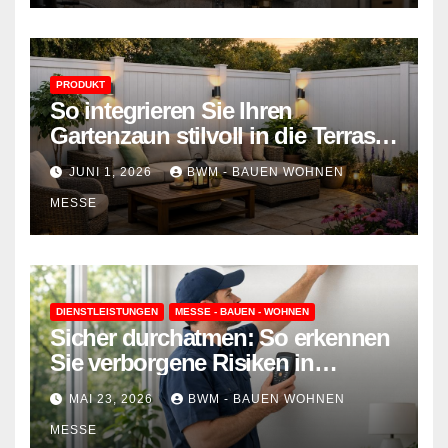
PRODUKT
So integrieren Sie Ihren
Gartenzaun stilvoll in die Terrasse
– mehr Komfort, weniger
JUNI 1, 2026
BWM - BAUEN WOHNEN
Aufwand
MESSE
DIENSTLEISTUNGEN
MESSE - BAUEN - WOHNEN
Sicher durchatmen: So erkennen
Sie verborgene Risiken in
Wohnraumlüftungen
MAI 23, 2026
BWM - BAUEN WOHNEN
MESSE