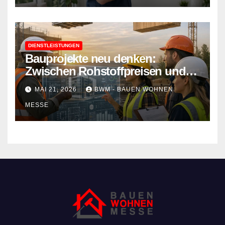
DIENSTLEISTUNGEN
Bauprojekte neu denken:
Zwischen Rohstoffpreisen und
rechtlichen Hürden den Überblick
MAI 21, 2026
BWM - BAUEN WOHNEN
behalten
MESSE