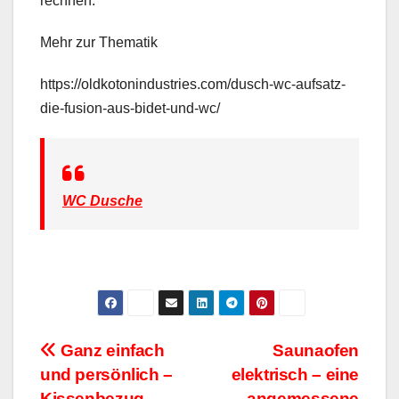
rechnen.
Mehr zur Thematik
https://oldkotonindustries.com/dusch-wc-aufsatz-
die-fusion-aus-bidet-und-wc/
WC Dusche
Beitragsnavigation
Ganz einfach
Saunaofen
und persönlich –
elektrisch – eine
Kissenbezug
angemessene