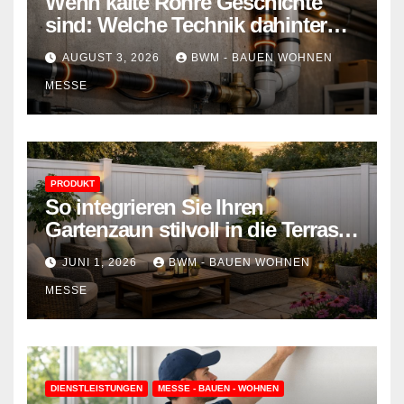
Wenn kalte Rohre Geschichte
sind: Welche Technik dahinter
steckt und wie sie Ihr Zuhause
AUGUST 3, 2026
BWM - BAUEN WOHNEN
schützt
MESSE
PRODUKT
So integrieren Sie Ihren
Gartenzaun stilvoll in die Terrasse
– mehr Komfort, weniger
JUNI 1, 2026
BWM - BAUEN WOHNEN
Aufwand
MESSE
DIENSTLEISTUNGEN
MESSE - BAUEN - WOHNEN