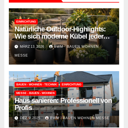
EINRICHTUNG
Natürliche Outdoor-Highlights:
Wie sich moderne Kübel jeder
Witterung stellen
MÄRZ 13, 2026
BWM - BAUEN WOHNEN
MESSE
BAUEN - WOHNEN - TECHNIK
EINRICHTUNG
MESSE - BAUEN - WOHNEN
Haus sanieren: Professionell von
Profis
DEZ. 9, 2025
BWM - BAUEN WOHNEN MESSE