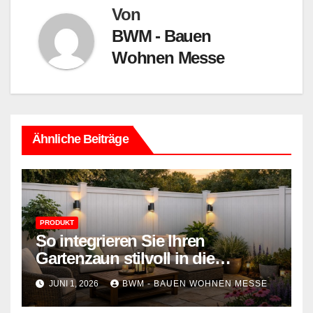
Von
BWM - Bauen
Wohnen Messe
Ähnliche Beiträge
PRODUKT
So integrieren Sie Ihren
Gartenzaun stilvoll in die
Terrasse – mehr Komfort,
JUNI 1, 2026
BWM - BAUEN WOHNEN MESSE
weniger Aufwand