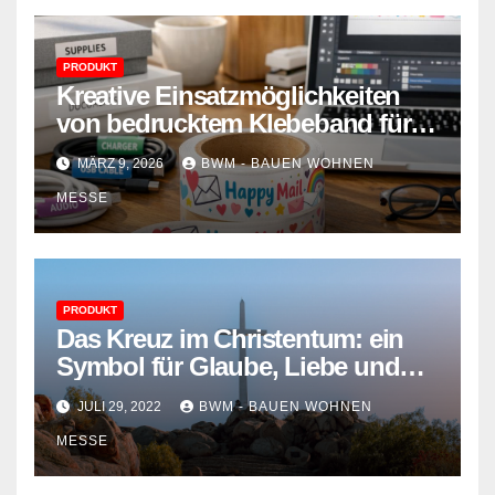
PRODUKT
Kreative Einsatzmöglichkeiten
von bedrucktem Klebeband für
Haushalt & Technik entdecken
MÄRZ 9, 2026
BWM - BAUEN WOHNEN
MESSE
PRODUKT
Das Kreuz im Christentum: ein
Symbol für Glaube, Liebe und
Hoffnung
JULI 29, 2022
BWM - BAUEN WOHNEN
MESSE