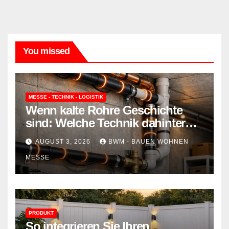
You missed
MESSE - TECHNIK - LOGISTIK
Wenn kalte Rohre Geschichte
sind: Welche Technik dahinter
steckt und wie sie Ihr Zuhause
AUGUST 3, 2026
BWM - BAUEN WOHNEN
schützt
MESSE
PRODUKT
So integrieren Sie Ihren