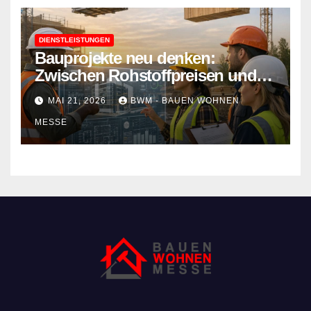
DIENSTLEISTUNGEN
Bauprojekte neu denken:
Zwischen Rohstoffpreisen und
rechtlichen Hürden den Überblick
MAI 21, 2026
BWM - BAUEN WOHNEN
behalten
MESSE