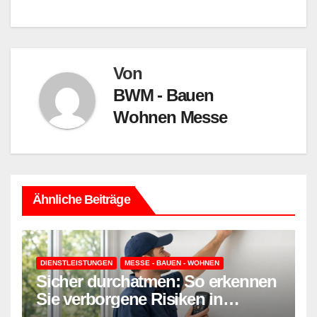
Von
BWM - Bauen
Wohnen Messe
Ähnliche Beiträge
DIENSTLEISTUNGEN
MESSE - BAUEN - WOHNEN
Sicher durchatmen: So erkennen
Sie verborgene Risiken in
Wohnraumlüftungen