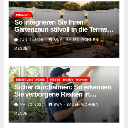
PRODUKT
So integrieren Sie Ihren
Gartenzaun stilvoll in die Terrasse
– mehr Komfort, weniger
JUNI 1, 2026
BWM - BAUEN WOHNEN
Aufwand
MESSE
DIENSTLEISTUNGEN
MESSE - BAUEN - WOHNEN
Sicher durchatmen: So erkennen
Sie verborgene Risiken in
Wohnraumlüftungen
MAI 23, 2026
BWM - BAUEN WOHNEN
MESSE