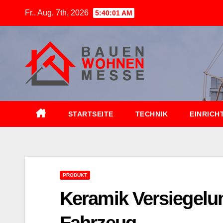
Zum
Fr.. Aug. 7th, 2026
5:40:02 AM
Inhalt
springen
STARTSEITE
TECHNIK
EINRICH
PRODUKT
Keramik Versiegelun