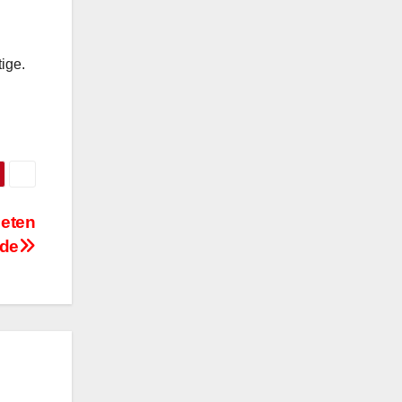
tige.
neten
de