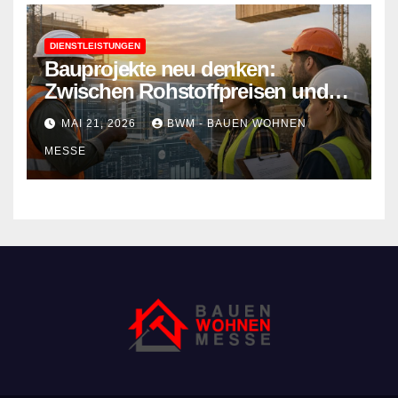
DIENSTLEISTUNGEN
Bauprojekte neu denken:
Zwischen Rohstoffpreisen und
rechtlichen Hürden den Überblick
MAI 21, 2026
BWM - BAUEN WOHNEN
behalten
MESSE