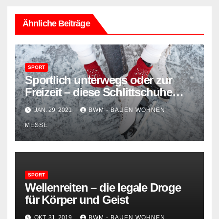
Ähnliche Beiträge
SPORT
Sportlich unterwegs oder zur
Freizeit – diese Schlittschuhe
eignen sich für jedermann
JAN. 29, 2021
BWM - BAUEN WOHNEN
MESSE
SPORT
Wellenreiten – die legale Droge
für Körper und Geist
OKT. 31, 2019
BWM - BAUEN WOHNEN