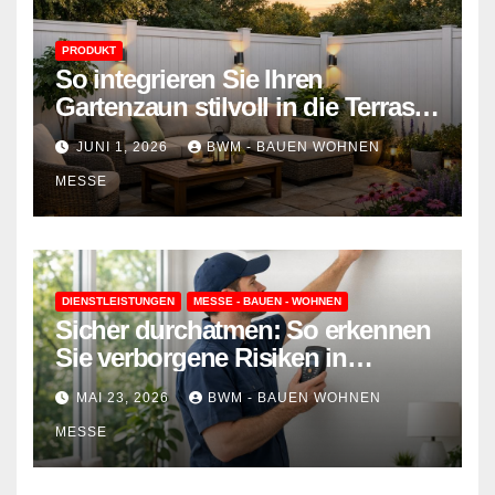
PRODUKT
So integrieren Sie Ihren
Gartenzaun stilvoll in die Terrasse
– mehr Komfort, weniger
JUNI 1, 2026
BWM - BAUEN WOHNEN
Aufwand
MESSE
DIENSTLEISTUNGEN
MESSE - BAUEN - WOHNEN
Sicher durchatmen: So erkennen
Sie verborgene Risiken in
Wohnraumlüftungen
MAI 23, 2026
BWM - BAUEN WOHNEN
MESSE