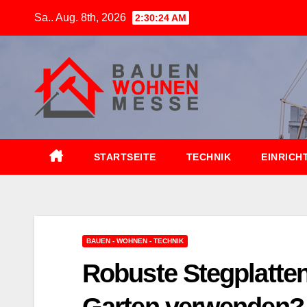
Zum
Sa.. Aug. 8th, 2026
2:30:25 AM
Inhalt
springen
STARTSEITE
TECHNIK
EINRICH
BAUEN - WOHNEN - TECHNIK
Robuste Stegplatte