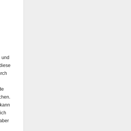
5 und
diese
urch
de
chen.
 kann
ich
 aber