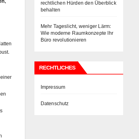
en,
rechtlichen Hürden den Überblick
behalten
Mehr Tageslicht, weniger Lärm:
Wie moderne Raumkonzepte Ihr
Büro revolutionieren
latten
bust.
RECHTLICHES
 einer
Impressum
hen
Datenschutz
us
n