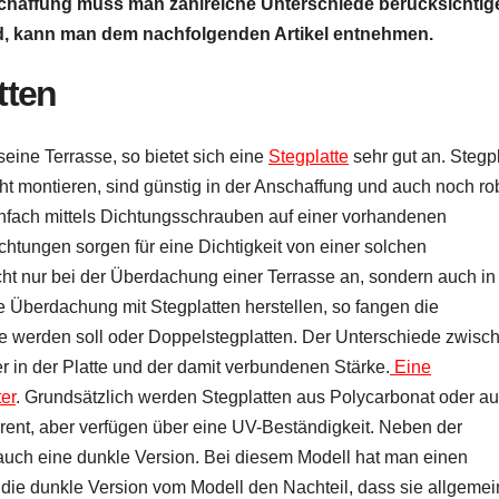
schaffung muss man zahlreiche Unterschiede berücksichtig
ind, kann man dem nachfolgenden Artikel entnehmen.
tten
ine Terrasse, so bietet sich eine
Stegplatte
sehr gut an. Stegp
cht montieren, sind günstig in der Anschaffung und auch noch ro
infach mittels Dichtungsschrauben auf einer vorhandenen
htungen sorgen für eine Dichtigkeit von einer solchen
cht nur bei der Überdachung einer Terrasse an, sondern auch in
e Überdachung mit Stegplatten herstellen, so fangen die
te werden soll oder Doppelstegplatten. Der Unterschiede zwisc
r in der Platte und der damit verbundenen Stärke.
Eine
er
. Grundsätzlich werden Stegplatten aus Polycarbonat oder a
parent, aber verfügen über eine UV-Beständigkeit. Neben der
 auch eine dunkle Version. Bei diesem Modell hat man einen
 die dunkle Version vom Modell den Nachteil, dass sie allgemei