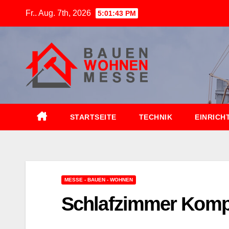
Zum
Fr.. Aug. 7th, 2026
5:01:44 PM
Inhalt
springen
STARTSEITE
TECHNIK
EINRICH
MESSE - BAUEN - WOHNEN
Schlafzimmer Kompl