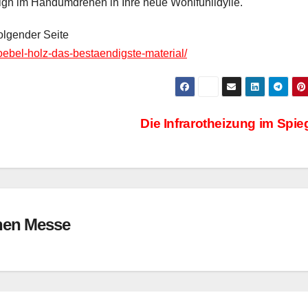
ign im Handumdrehen in Ihre neue Wohlfühlidylle.
olgender Seite
bel-holz-das-bestaendigste-material/
Die Infrarotheizung im Spie
en Messe