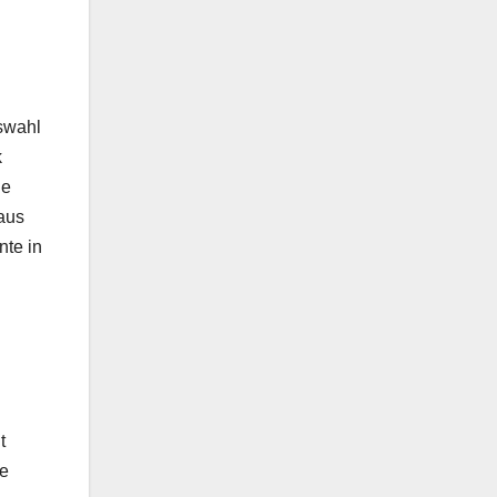
uswahl
k
ne
aus
nte in
t
se