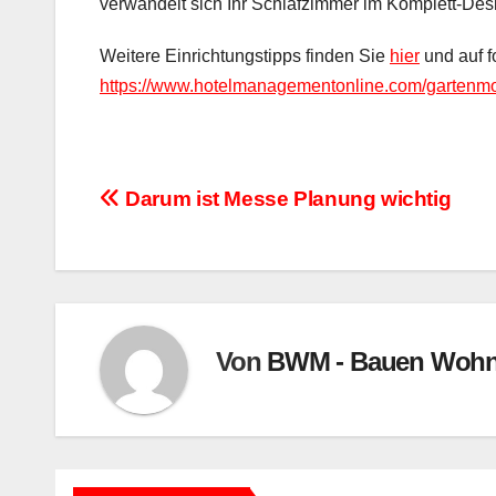
verwandelt sich Ihr Schlafzimmer im Komplett-Des
Weitere Einrichtungstipps finden Sie
hier
und auf f
https://www.hotelmanagementonline.com/gartenmoe
Beitragsnavigation
Darum ist Messe Planung wichtig
Von
BWM - Bauen Wohn