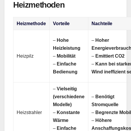
Heizmethoden
Heizmethode
Vorteile
Nachteile
–
Hohe
–
Hoher
Heizleistung
Energieverbrauc
Heizpilz
–
Mobilität
–
Emittiert CO2
–
Einfache
–
Kann bei stark
Bedienung
Wind ineffizient s
–
Vielseitig
(verschiedene
–
Benötigt
Modelle)
Stromquelle
Heizstrahler
–
Konstante
–
Begrenzte Mobil
Wärme
–
Höhere
–
Einfache
Anschaffungskos