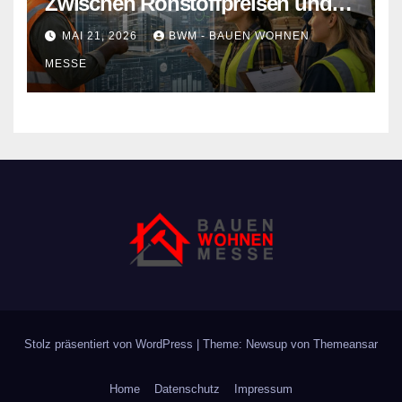
Zwischen Rohstoffpreisen und
rechtlichen Hürden den Überblick
MAI 21, 2026
BWM - BAUEN WOHNEN
behalten
MESSE
Stolz präsentiert von WordPress
|
Theme: Newsup von
Themeansar
Home
Datenschutz
Impressum