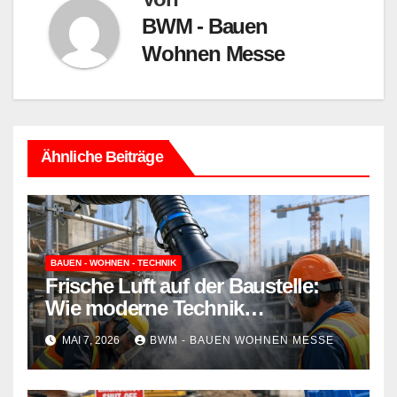
BWM - Bauen
Wohnen Messe
Ähnliche Beiträge
BAUEN - WOHNEN - TECHNIK
Frische Luft auf der Baustelle:
Wie moderne Technik
Schadstoffe gezielt aus der Luft
MAI 7, 2026
BWM - BAUEN WOHNEN MESSE
filtert