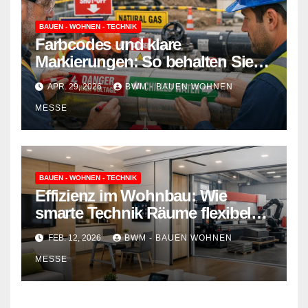
BAUEN - WOHNEN - TECHNIK
Farbcodes und klare
Markierungen: So behalten Sie
auf der Baustelle den Überblick
APR. 29, 2026
BWM - BAUEN WOHNEN
und vermeiden teure Fehler
MESSE
BAUEN - WOHNEN - TECHNIK
Effizienz im Wohnbau: Wie
smarte Technik Räume flexibel
und nachhaltig gestaltet
FEB. 12, 2026
BWM - BAUEN WOHNEN
MESSE