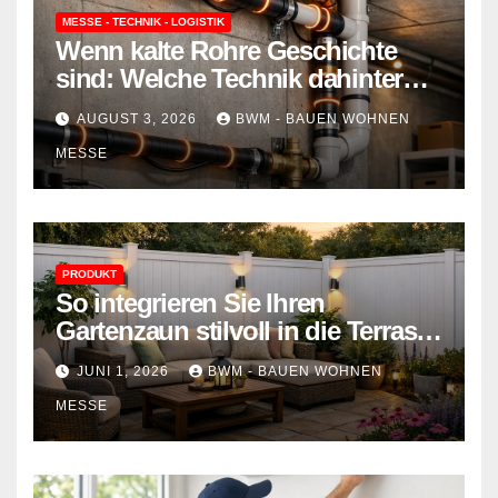
MESSE - TECHNIK - LOGISTIK
Wenn kalte Rohre Geschichte
sind: Welche Technik dahinter
steckt und wie sie Ihr Zuhause
AUGUST 3, 2026
BWM - BAUEN WOHNEN
schützt
MESSE
PRODUKT
So integrieren Sie Ihren
Gartenzaun stilvoll in die Terrasse
– mehr Komfort, weniger
JUNI 1, 2026
BWM - BAUEN WOHNEN
Aufwand
MESSE