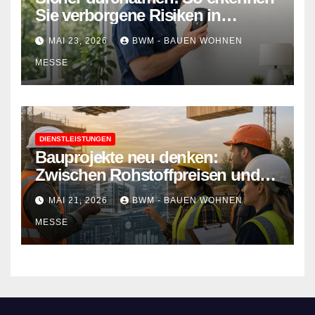
Sie verborgene Risiken in
Wohnraumlüftungen
MAI 23, 2026
BWM - BAUEN WOHNEN
MESSE
DIENSTLEISTUNGEN
Bauprojekte neu denken:
Zwischen Rohstoffpreisen und
rechtlichen Hürden den Überblick
MAI 21, 2026
BWM - BAUEN WOHNEN
behalten
MESSE