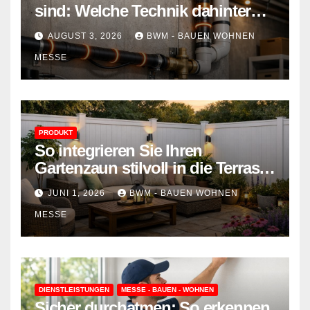
sind: Welche Technik dahinter
steckt und wie sie Ihr Zuhause
AUGUST 3, 2026
BWM - BAUEN WOHNEN
schützt
MESSE
PRODUKT
So integrieren Sie Ihren
Gartenzaun stilvoll in die Terrasse
– mehr Komfort, weniger
JUNI 1, 2026
BWM - BAUEN WOHNEN
Aufwand
MESSE
DIENSTLEISTUNGEN
MESSE - BAUEN - WOHNEN
Sicher durchatmen: So erkennen