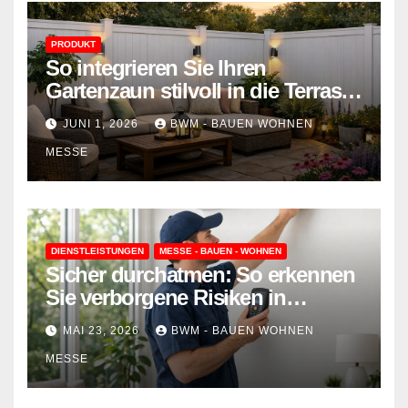
PRODUKT
So integrieren Sie Ihren
Gartenzaun stilvoll in die Terrasse
– mehr Komfort, weniger
JUNI 1, 2026
BWM - BAUEN WOHNEN
Aufwand
MESSE
DIENSTLEISTUNGEN
MESSE - BAUEN - WOHNEN
Sicher durchatmen: So erkennen
Sie verborgene Risiken in
Wohnraumlüftungen
MAI 23, 2026
BWM - BAUEN WOHNEN
MESSE