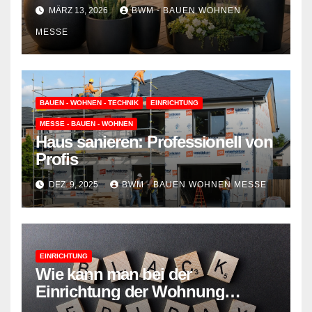
Witterung stellen
MÄRZ 13, 2026
BWM - BAUEN WOHNEN
MESSE
BAUEN - WOHNEN - TECHNIK
EINRICHTUNG
MESSE - BAUEN - WOHNEN
Haus sanieren: Professionell von
Profis
DEZ. 9, 2025
BWM - BAUEN WOHNEN MESSE
EINRICHTUNG
Wie kann man bei der
Einrichtung der Wohnung
sparen?