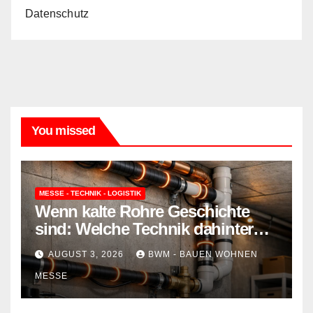
Datenschutz
You missed
MESSE - TECHNIK - LOGISTIK
Wenn kalte Rohre Geschichte
sind: Welche Technik dahinter
steckt und wie sie Ihr Zuhause
AUGUST 3, 2026
BWM - BAUEN WOHNEN
schützt
MESSE