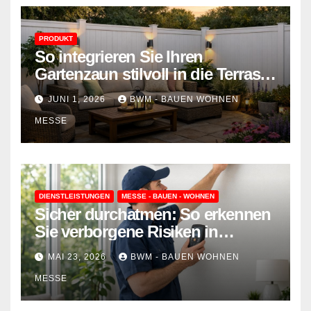
PRODUKT
So integrieren Sie Ihren
Gartenzaun stilvoll in die Terrasse
– mehr Komfort, weniger
JUNI 1, 2026
BWM - BAUEN WOHNEN
Aufwand
MESSE
DIENSTLEISTUNGEN
MESSE - BAUEN - WOHNEN
Sicher durchatmen: So erkennen
Sie verborgene Risiken in
Wohnraumlüftungen
MAI 23, 2026
BWM - BAUEN WOHNEN
MESSE