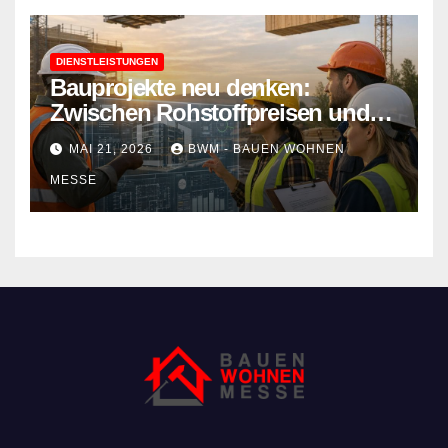
DIENSTLEISTUNGEN
Bauprojekte neu denken:
Zwischen Rohstoffpreisen und
rechtlichen Hürden den Überblick
MAI 21, 2026
BWM - BAUEN WOHNEN
behalten
MESSE