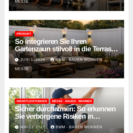
MESSE
PRODUKT
So integrieren Sie Ihren
Gartenzaun stilvoll in die Terrasse
– mehr Komfort, weniger
JUNI 1, 2026
BWM - BAUEN WOHNEN
Aufwand
MESSE
DIENSTLEISTUNGEN
MESSE - BAUEN - WOHNEN
Sicher durchatmen: So erkennen
Sie verborgene Risiken in
Wohnraumlüftungen
MAI 23, 2026
BWM - BAUEN WOHNEN