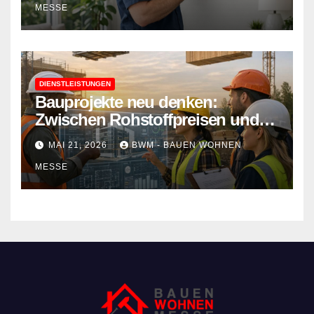
MESSE
DIENSTLEISTUNGEN
Bauprojekte neu denken:
Zwischen Rohstoffpreisen und
rechtlichen Hürden den Überblick
MAI 21, 2026
BWM - BAUEN WOHNEN
behalten
MESSE