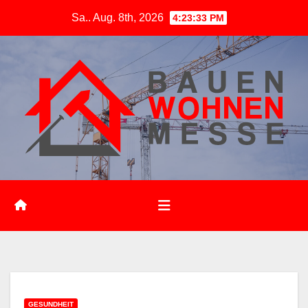
Zum
Sa.. Aug. 8th, 2026
4:23:34 PM
Inhalt
springen
GESUNDHEIT