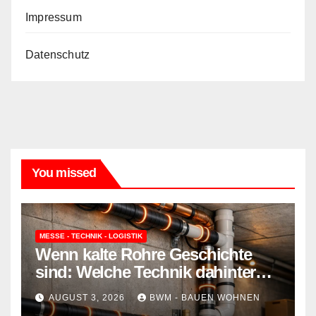
Impressum
Datenschutz
You missed
MESSE - TECHNIK - LOGISTIK
Wenn kalte Rohre Geschichte
sind: Welche Technik dahinter
steckt und wie sie Ihr Zuhause
AUGUST 3, 2026
BWM - BAUEN WOHNEN
schützt