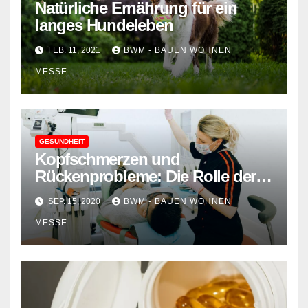
Natürliche Ernährung für ein
langes Hundeleben
FEB. 11, 2021
BWM - BAUEN WOHNEN
MESSE
GESUNDHEIT
Kopfschmerzen und
Rückenprobleme: Die Rolle der
Zahnstellung
SEP. 15, 2020
BWM - BAUEN WOHNEN
MESSE